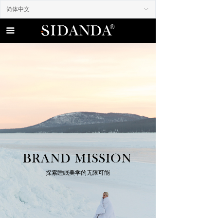
简体中文
ꀅ
首页
끀
品牌匠心
鹅绒甄别手册
넸
臻贵面料
넸
精湛工艺
넸
专利设计
넸
全球足迹
巴黎时装周
넸
探索睡眠美学的无限可能
法兰克福展
斩获红点奖
넸