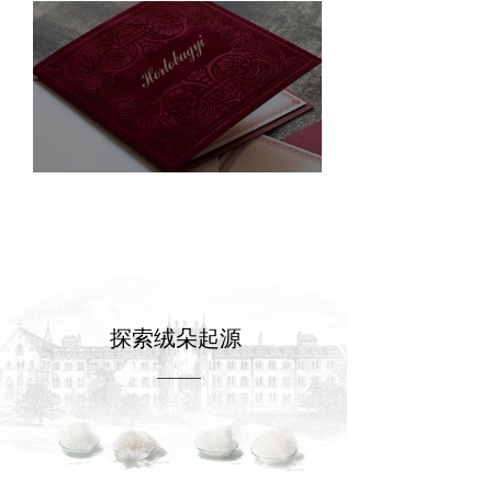
探索绒朵起源