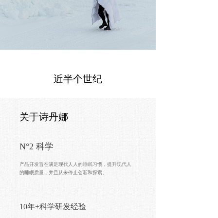
床品系统
零感舒享系列
넸
国王奢寝系列
넸
科学睡眠系列
넸
近半个世纪
选购指南
关于诗丹娜
《冬季被芯选购指南》
넸
《枕芯选购指南》
넸
N°
2 科学
更多资讯
产品开发旨在满足现代⼈人的睡眠习惯，提升现代人
的睡眠质量，并且从未停止创新和探索。
达人种草
넸
10年+科学研发经验
抗菌意识
넸