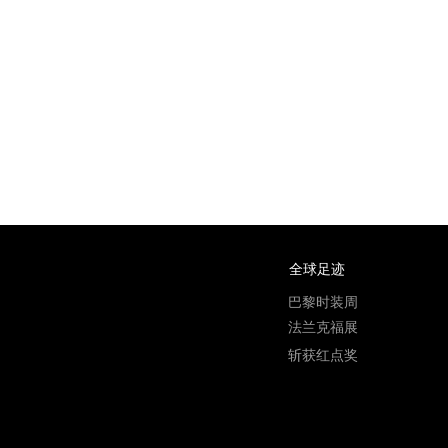
全球足迹
巴黎时装周
法兰克福展
斩获红点奖