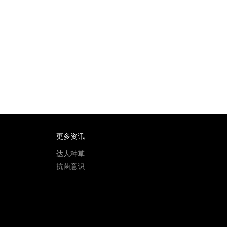
更多资讯
》
达人种草
抗菌意识