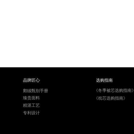
品牌匠心
选购指南
《冬季被芯选购指南
鹅绒甄别手册
臻贵面料
《枕芯选购指南》
精湛工艺
专利设计